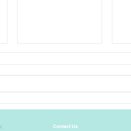
薬は
地球史年表
ジ
Contact Us