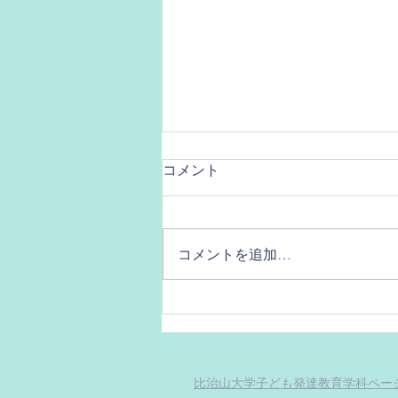
コメント
コメントを追加…
ひじはどこだ？！
比治山大学子ども発達教育学科ペー