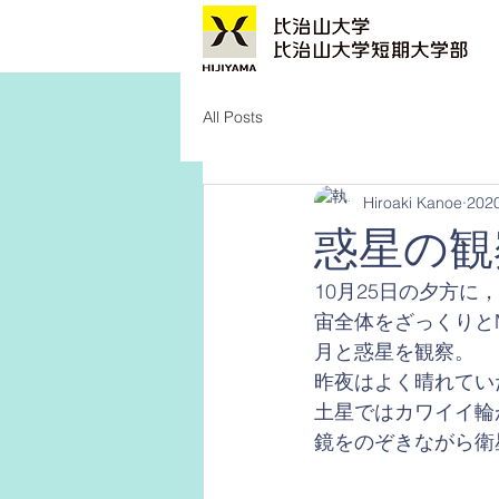
All Posts
Hiroaki Kanoe
202
惑星の観
10月25日の夕方
宙全体をざっくりと
月と惑星を観察。
昨夜はよく晴れてい
土星ではカワイイ輪
鏡をのぞきながら衛