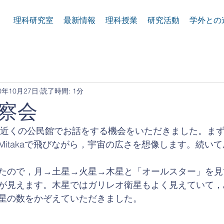
理科研究室
最新情報
理科授業
研究活動
学外との
0年10月27日
読了時間: 1分
察会
に，近くの公民館でお話をする機会をいただきました。ま
Mitakaで飛びながら，宇宙の広さを想像します。続い
たので，月→土星→火星→木星と「オールスター」を見
が見えます。木星ではガリレオ衛星もよく見えていて，
星の数をかぞえていただきました。