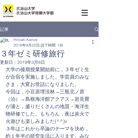
記事
Hiroaki Kanoe
2018年9月22日
読了時間: 1分
３年ゼミ研修旅行
更新日：
2019年3月8日
大学の後期授業開始前に，３年ゼミ生
が合宿を実施しました。学芸員のみな
さま，大変お世話になりました。
今回は，小豆原埋没林→三瓶北ノ原
（泊）→島根海洋館アクアス→岩見畳
が浦と，盛りだくさんの地質・海洋生
物研修でした。もちろん，夜は炭火で
火遊びも楽しみました(^^)v
３年はこれから卒論のテーマを決め，
約１年半の研究生活に入ります。みな