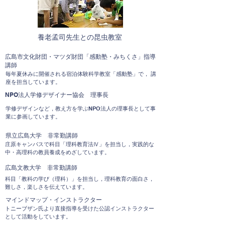
養老孟司先生との昆虫教室
広島市文化財団・マツダ財団「感動塾・みちくさ」指導
講師
​毎年夏休みに開催される宿泊体験科学教室「感動塾」で， 講
座を担当しています。
NPO法人学修デザイナー協会 理事長
学修デザインなど，教え方を学ぶNPO法人の理事長として事
業に参画しています。
県立広島大学 非常勤講師
庄原キャンパスで科目「理科教育法Ⅳ」を担当し，実践的な
中・高理科の教員養成をめざしています。
広島文教大学 非常勤講師
科目「教科の学び（理科）」を担当し，理科教育の面白さ，
難しさ，楽しさを伝えています。
​マインドマップ・インストラクター
トニーブザン氏より直接指導を受けた公認インストラクター
として活動をしています。