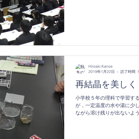
素朴概念をもとに－」（写
か，６件を全体会や分科会で発
Hiroaki Kanoe
2019年1月22日
読了時間: 
再結晶を美しく
小学校５年の理科で学習す
が，一定温度の水や湯に少
ながら溶け残りが出ないよ
かり，児童の根気が求められ
後は冷却して再結晶。教科
しますが，短時間で大き...