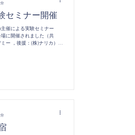
1分
験セミナー開催
の主催による実験セミナー
会場に開催されました（共
ミー ，後援：(株)ナリカ）。
尽力されている小森栄治氏
表）を招聘し，天体の学習を
1分
宿