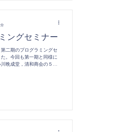
1分
ミングセミナー
，第二期のプログラミングセ
した。今回も第一期と同様に
小川晩成堂，清和商会の５社
0年から小学校で本格的に授業
，先生方と一緒に体験しまし