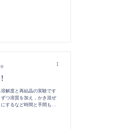
真）をテーマにした発表のほ
表いたしました。...
1分
！
る溶解度と再結晶の実験です
しずつ溶質を加え，かき混ぜ
うにするなど時間と手間もか
ます。 さらに，溶けきった
書ではミョウバンがよく登場