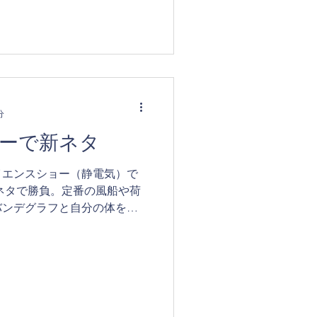
分
ーで新ネタ
イエンスショー（静電気）で
ネタで勝負。定番の風船や荷
バンデグラフと自分の体を導
あがりー。 ティッシュでつ
，反発して飛んでいきます。