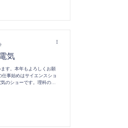
分
電気
います。本年もよろしくお願
の仕事始めはサイエンスショ
電気のショーです。理科の授
らはライブなので，お客さん
ます。今年で25年目を迎え