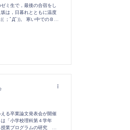
のゼミ生で，最後の合宿をし
良坂は，日暮れとともに温度
 ；ﾟДﾟ))。 寒い中でのＢＢ
お酒は一段とおいしく，しっ
分
いえる卒業論文発表会が開催
らは「小学校理科第４学年
る授業プログラムの研究 －