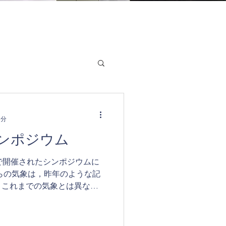
1分
ンポジウム
で開催されたシンポジウムに
らの気象は，昨年のような記
，これまでの気象とは異なる
わせて，災害リスクも変化を
取り組む学会が情報共有し，