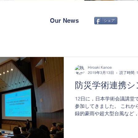
Our News
シェア
Hiroaki Kanoe
2019年3月13日
読了時間: 
防災学術連携シ
12日に，日本学術会議講堂
参加してきました。 これか
録的豪雨や超大型台風など
状況が予想され，それにあ
しています。 防災・減災に
連携してこれからの...