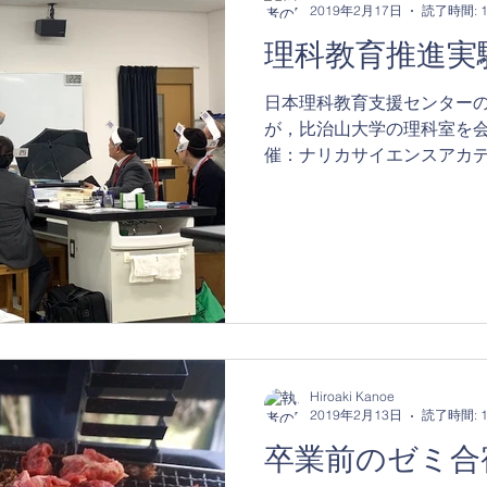
2019年2月17日
読了時間: 
理科教育推進実
日本理科教育支援センター
が，比治山大学の理科室を
催：ナリカサイエンスアカデ
講師に理科教育の普及にご
（理科教育支援センター代
実験で学ぶ，楽しい３時...
Hiroaki Kanoe
2019年2月13日
読了時間: 
卒業前のゼミ合