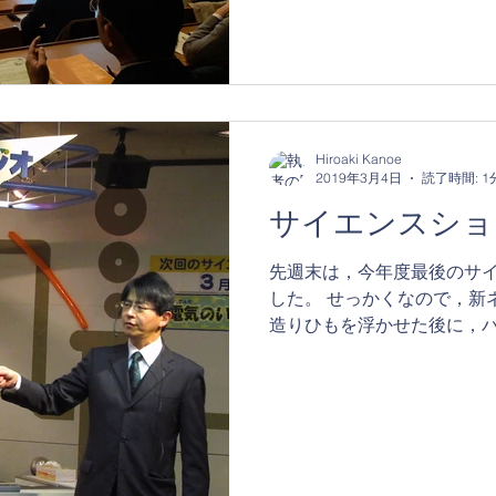
Hiroaki Kanoe
2019年3月4日
読了時間: 1
サイエンスショ
先週末は，今年度最後のサ
した。 せっかくなので，新
造りひもを浮かせた後に，
線でつないで電気人間のでき
くった人型を手から離すと
陰陽師になった気分♪...