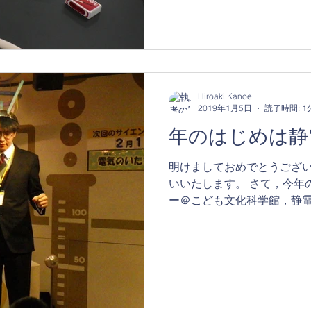
Hiroaki Kanoe
2019年1月5日
読了時間: 1
年のはじめは静
明けましておめでとうござ
いいたします。 さて，今年
ー＠こども文化科学館，静
業も楽しいのですが，こち
の反応で進行も微妙に変化し
る静電気のショー，皆...