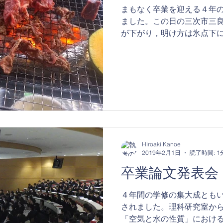
まもなく卒業を迎える４年
ました。この日の三次市三
が下がり，明け方は氷点下に((
Ｑでしたが，卒論提出後の
かり楽しみました。...
Hiroaki Kanoe
2019年2月1日
読了時間: 1
卒業論文発表会
４年間の学修の集大成とも
されました。理科研究室か
「空気と水の性質」におけ