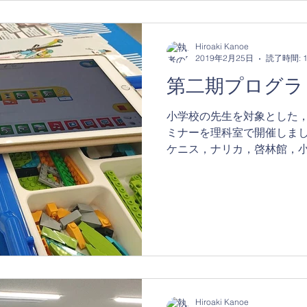
Hiroaki Kanoe
2019年2月25日
読了時間: 
第二期プログラ
小学校の先生を対象とした
ミナーを理科室で開催しま
ケニス，ナリカ，啓林館，
にご協力をいただき，202
が始まるプログラミングを
た。...
Hiroaki Kanoe