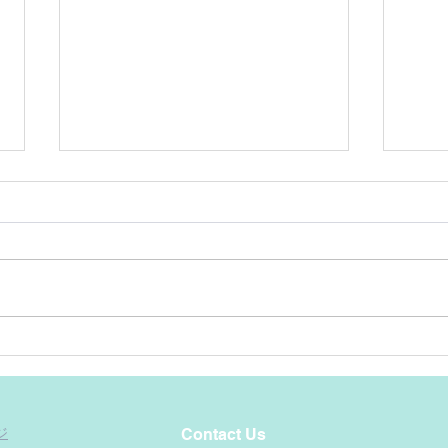
薬は水で
オオ
ジ
Contact Us