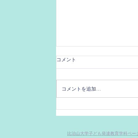
コメント
地球史年表
コメントを追加…
比治山大学子ども発達教育学科ペー