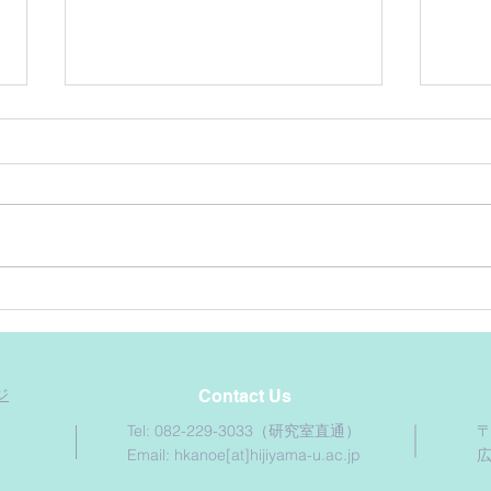
薬は
地球史年表
ジ
Contact Us
Tel: 082-229-3033（研究室直通）
〒
Email: hkanoe[at]hijiyama-u.ac.jp