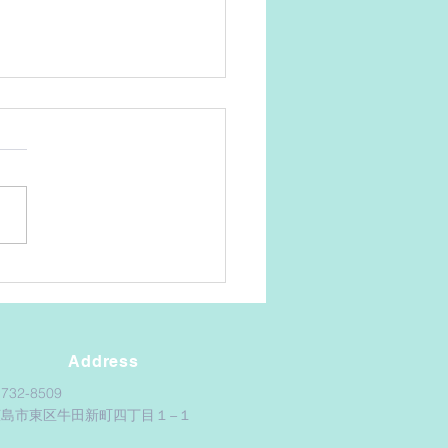
水で
Address
732-8509
広島市東区牛田新町四丁目１−１