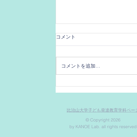
コメント
コメントを追加…
ひじはどこだ？！
比治山大学子ども発達教育学科ペー
© Copyright 2026
by KANOE Lab. all rights reserved