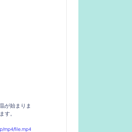
晶が始まりま
ます。
p/mp4/file.mp4