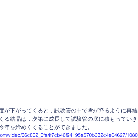
度が下がってくると，試験管の中で雪が降るように再結
くる結晶は，次第に成長して試験管の底に積もっていき
今年を締めくくることができました。
ic.com/video/66c802_0fa4f7cb46f94195a570b332c4e04627/1080