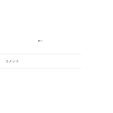
薬は水で
コメント
地球史年表
コメントを追加…
比治山大学子ども発達教育学科ページ
Contact Us