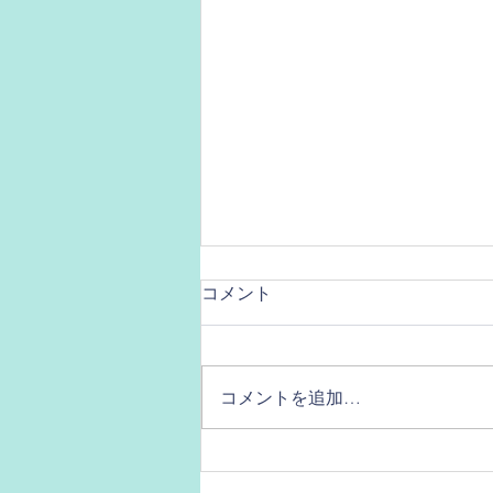
コメント
コメントを追加…
ひじはどこだ？！