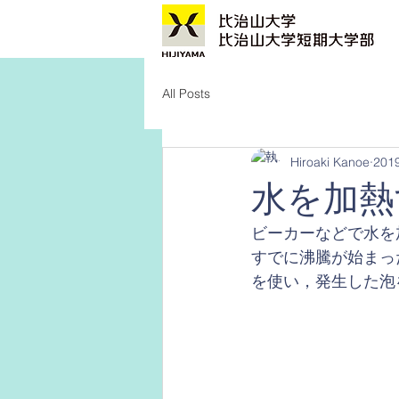
All Posts
Hiroaki Kanoe
20
水を加熱
ビーカーなどで水を
すでに沸騰が始まっ
を使い，発生した泡