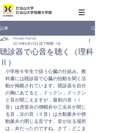
記事
Hiroaki Kanoe
2019年6月23日
読了時間: 1分
聴診器で心音を聴く（理科
Ⅱ）
小学校６年生で扱う心臓の仕組み。教
科書には聴診器で心臓の拍動を聞く活
動が掲載されています。聴診器を自分
の胸にあてると，ドックン，ドックン
と音が聞こえますが，最初の音（Ⅰ
音）は房室弁の僧帽弁や三尖弁が閉じ
る音，次の音（Ⅱ音）は大動脈弁や肺
動脈弁の閉じる音です。音が出る場所
は，弁だったのですね。さて，どこま