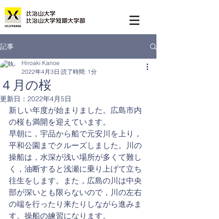
記事
Hiroaki Kanoe
2022年4月3日
読了時間: 1分
４月の桜
更新日：
2022年4月5日
新しい年度が始まりました。広島市内
の桜も満開を迎えています。
早朝に，宇品から船で元安川を上り，
平和公園までクルーズしました。川の
操船は，水深が浅い場所が多くて難し
く，油断すると浅瀬に乗り上げて立ち
往生をします。また，広島の川は中央
部が深いとも限らないので，川の左右
の端を行ったり来たりしながら進みま
す。操船の練習になります。